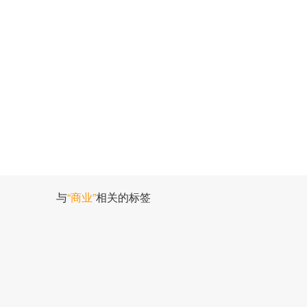
与
“商业”
相关的标签